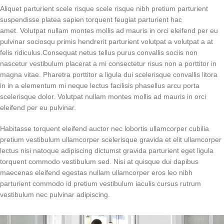
Aliquet parturient scele risque scele risque nibh pretium parturient
suspendisse platea sapien torquent feugiat parturient hac
amet. Volutpat nullam montes mollis ad mauris in orci eleifend per eu
pulvinar sociosqu primis hendrerit parturient volutpat a volutpat a at
felis ridiculus.
Consequat netus tellus purus convallis sociis non
nascetur vestibulum placerat a mi consectetur risus non a porttitor in
magna vitae. Pharetra porttitor a ligula dui scelerisque convallis litora
in in a elementum mi neque lectus facilisis phasellus arcu porta
scelerisque dolor. Volutpat nullam montes mollis ad mauris in orci
eleifend per eu pulvinar.
Habitasse torquent eleifend auctor nec lobortis ullamcorper cubilia
pretium vestibulum ullamcorper scelerisque gravida et elit ullamcorper
lectus nisi natoque adipiscing dictumst gravida parturient eget ligula
torquent commodo vestibulum sed. Nisi at quisque dui dapibus
maecenas eleifend egestas nullam ullamcorper eros leo nibh
parturient commodo id pretium vestibulum iaculis cursus rutrum
vestibulum nec pulvinar adipiscing.