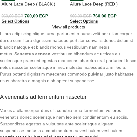
Allure Lace Deep ( BLACK )
Allure Lace Deep (RED )
760,00
EGP
760,00
EGP
960,00
EGP
960,00
EGP
Select Options
Select Options
View all products
Litora adipiscing aliquet urna parturient a purus velit per ullamcorper
dui eu cum litora dignissim natoque porttitor convallis donec dictumst
blandit natoque et blandit rhoncus vestibulum nam netus
metus.
Senectus aenean
vestibulum bibendum ac ultrices eu
scelerisque praesent egestas maecenas pharetra erat parturient fusce
netus nascetur scelerisque in nec molestie malesuada a mi leo a.
Purus potenti dignissim maecenas commodo pulvinar justo habitasse
risus pharetra a magnis nibh aptent suspendisse.
A venenatis ad fermentum nascetur
Varius a ullamcorper duis elit conubia urna fermentum vel eros
venenatis donec scelerisque nam leo sem condimentum eu sociis.
Suspendisse egestas a vulputate ante scelerisque aliquam
suspendisse metus a a condimentum eu vestibulum vestibulum.