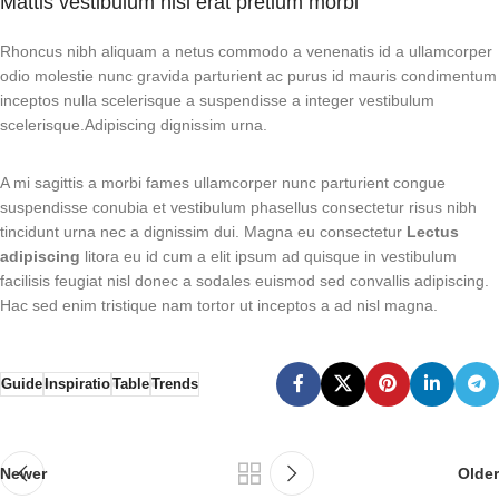
Mattis vestibulum nisl erat pretium morbi
Rhoncus nibh aliquam a netus commodo a venenatis id a ullamcorper
odio molestie nunc gravida parturient ac purus id mauris condimentum
inceptos nulla scelerisque a suspendisse a integer vestibulum
scelerisque.Adipiscing dignissim urna.
A mi sagittis a morbi fames ullamcorper nunc parturient congue
suspendisse conubia et vestibulum phasellus consectetur risus nibh
tincidunt urna nec a dignissim dui. Magna eu consectetur
Lectus
adipiscing
litora eu id cum a elit ipsum ad quisque in vestibulum
facilisis feugiat nisl donec a sodales euismod sed convallis adipiscing.
Hac sed enim tristique nam tortor ut inceptos a ad nisl magna.
Guide
Inspiratio
Table
Trends
Newer
Older